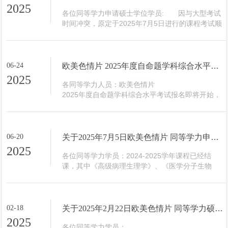
2025年7月13日上午9：00—11：30（如有调整，
2025
以短信通知为准）2、考试地点：茶山校区同济楼
各位同等学力申请硕士学位学员:       因与大型考试
（6号楼）A202教室3、考试题型：名词解释、简答
时间冲突，原定于2025年7月5日进行的课程考试顺
题、问答题三、注意事项1、请务必按时完成缴费工
延至7月12日，部分考场有调整，详见附件。请相关
作，...
欧美色情片

及同学们周
知！                                                                                                                                                                                                                                                      ...
06-24
欧美色情片 2025年度自命题学科综合水平考试报名的通知
2025
各同等学力人员：欧美色情片

2025年度自命题学科综合水平考试报名即将开始，
现将有关事项通知如下：一、考试时间：7月上旬
二、考试地点：另行通知三、考试科目：药学综
合、基础综合、口腔综合。四、考试范围：（一）
药学综合：包括药理学、药物化学、生药学、药剂
06-20
关于2025年7月5日欧美色情片 同等学力申请硕士学位学员课程考试的通知
学、药物分析、中药学、临床药理学；（二）基础
2025
综合：包括病理生理学、生理学、生物化学、分子
各位同等学力学员：2024-2025学年课程已经结
生物学、免疫学、遗传学、人体解剖学；（三）口
课，其中《高级病理生理学》、《医学分子生物
腔综合：包括儿童口腔学、...
学》、《分子诊断技术与应用》、《高级医学影像
学》四门课程将于2025年7月5日（周六）进行线下
笔试。此次考试安排在茶山校本部，为保证考试顺
利进行，现将考试注意事项通知如下：一、考试时
02-18
关于2025年2月22日欧美色情片 同等学力硕士研究生课程考试的通知
间科目校区时间考试对象高级病理生理学茶山8:30-
2025
10:002024级同等学力学员医学分子生物学茶山
各位同等学力学员：
