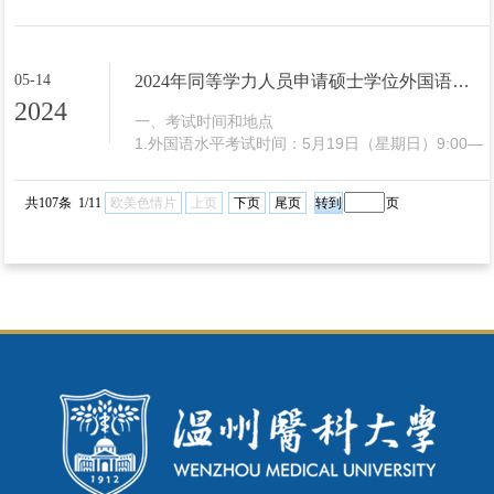
2024年度自命题学科综合水平考试报名即将开始，
现将有关事项通知如下：

一、报名条件

1. 必须是学士学位获得者，且在获得学士学位后工
05-14
2024年同等学力人员申请硕士学位外国语水平和学科综合水平全国统一考试欧美色情片 考点温馨提示
作三年以上（即2021年7月底以前获得学士学
2024
位）。

一、考试时间和地点

...
1.外国语水平考试时间：5月19日（星期日）9:00—
11:30。

2.学科综合水平考试时间：5月19日（星期日）
共107条 1/11
欧美色情片
上页
下页
尾页
页
14:30—17:30。

3.欧美色情片

考场地点：同济楼（详见准考证）

4.入校大门：所有考生一律从南...