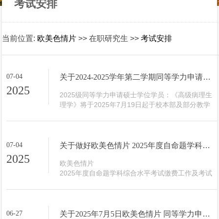
考试安排
当前位置:
欧美色情片
>> 在职研究生 >>
考试安排
07-04
关于2024-2025学年第二学期同等学力申请硕士学位学员《高级病理生理学》开课的通知
2025
2025级同等学力申请硕士学位学员：《高级病理生
理学》将于2025年7月19日起于校本部及部分教学
点陆续开课，具体上课安排见附件进度表。上课对
象：2025级同等学力研究生，名单见附件。上课时
间：7月19日-7月20日，7月26日-7月27日（校本
部）                 8月2日-8月3日，8月9日-8月10日
07-04
关于做好欧美色情片 2025年度自命题学科综合水平考试缴费工作及考试安排的通知
（苍南教学点）                 8月16-8月17日，8月23
2025
日-8月24日（玉环教学点）注意事项：课程实行考
欧美色情片

勤签到制度，考勤情况计入平时分。学员上课不得
2025年度自命题学科综合水平考试缴费工作及考试
迟到或早退；...
安排通知如下：一、缴费工作1、缴费对象：报名考
试学生2、缴费时间：7月4日—7月7日（请在规定
时间内缴费）3、缴费方式：详见（附件1）4、缴费
金额：100元/人/门二、考试安排1、考试时间：
06-27
关于2025年7月5日欧美色情片 同等学力申请硕士学位学员课程考试调整的通知