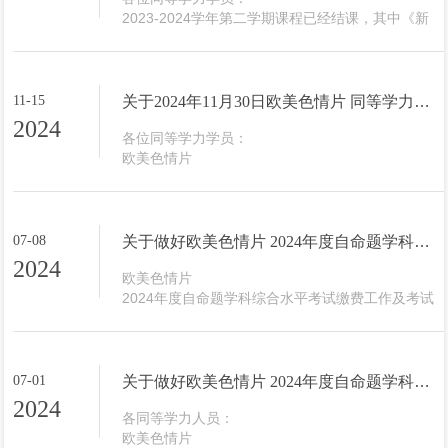
10:30-12:0022、24级同等学力学员分子诊断技术
2023-2024学年第二学期课程已经结课，其中《新
与应用茶山13:...
时代中国特色社会主义理论与实践研究》、《自然
辩证法概论》、《硕士生英语》三门课程将于2025
年2月22日（周六）进行线下笔试。此次考试校本部
的同学...
11-15
关于2024年11月30日欧美色情片 同等学力硕士研究生课程考试的通知
2024
各位同等学力学员：

欧美色情片

同等学力硕士研究生课程考试定于11月30日（周
六）举行，现将具体安排通知如下：

科目

时间

07-08
关于做好欧美色情片 2024年度自命题学科综合水平考试缴费工作及考试安排的通知
考场

2024
考试对象

欧美色情片

急诊医学进展

2024年度自命题学科综合水平考试缴费工作及考试
9：00-10:30

安排通知如下：

同济楼6B209

一、缴费工作

（座位表详见附件）

1、缴费对象：应缴费名单见（附件1）

2022级同等学力...
2、缴费时间：7月8日—7月11日（请在规定时间内
07-01
关于做好欧美色情片 2024年度自命题学科综合水平考试报名工作的通知
缴费）

2024
3、缴费方式：详见（附件2）

各同等学力人员：

4、...
欧美色情片
