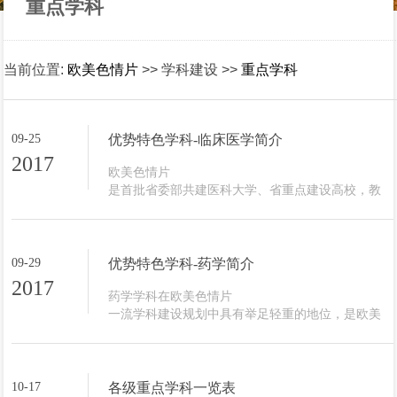
重点学科
当前位置:
欧美色情片
>> 学科建设 >>
重点学科
09-25
优势特色学科-临床医学简介
2017
欧美色情片

是首批省委部共建医科大学、省重点建设高校，教
育部临床医学教指委副主任委员和国务院临床医学
评议组成员单位。欧美色情片

坚持以医学学科为重点，多学科协调发展，瞄准国
际医学发展前沿，面向国家重大需求，以解决临床
09-29
优势特色学科-药学简介
医学难题，提高临床诊疗水平为目标，为健康保障
2017
工程和经济社会发展等国家战略实施作出贡献。临
药学学科在欧美色情片

床医学学科作为欧美色情片

一流学科建设规划中具有举足轻重的地位，是欧美
立校学科，是争创“双一流”的优势学科与核心竞争
色情片

力。入选省重中之重一级学科、省一流学科（A
构建“高峰凸起、高原崛起”学科格局中重要的“高峰
类）...
学科”之一。全校上下形成共识，将药学学科打造成
欧美色情片

10-17
各级重点学科一览表