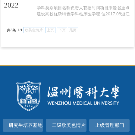
冲击“双一流”的关键突破口，欧美色情片

2022
规划药学学科进入下一轮国家一流学科建设行列。
​学科类别项目名称负责人获批时间项目来源省重点
药学学科将紧密围绕一流学科建设要求，主动对接
建设高校优势特色学科临床医学瞿 佳2017.08浙江
我省乃至全国经济社会发展需求和重大发展战略，
省教育厅药学李校堃2017.08浙江省教育厅“十三
瞄准学术前沿，服务人民健康，成为拥有两院院
五”省一流学科A类临床医学瞿 佳2016.01浙江省教
共3条 1/1
欧美色情片
上页
下页
尾页
士、国家重点实验室（工程研究中心）、国家自然
育厅药学李校堃2016.01浙江省教育厅医学技术吕建
二等奖等的高水平学科，...
新2016.01浙江省教育厅“十三五”省一流学科B类生
物医学工程陈 浩2016.01浙江省教育厅中西医结合
王良兴2016.01浙江省教育厅公共卫生与预防医学杨
新军2016.01浙江省教育厅基础医学龚永生20...