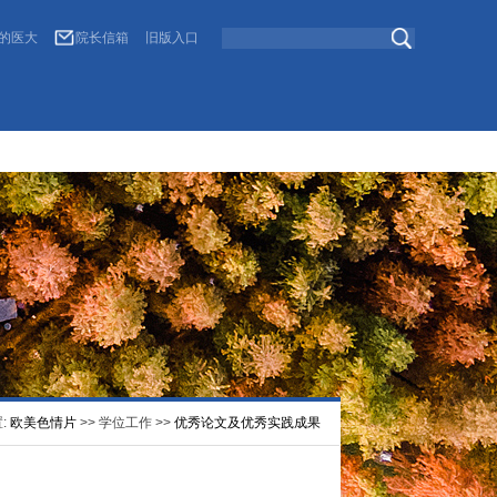
的医大
院长信箱
旧版入口
:
欧美色情片
>> 学位工作 >>
优秀论文及优秀实践成果